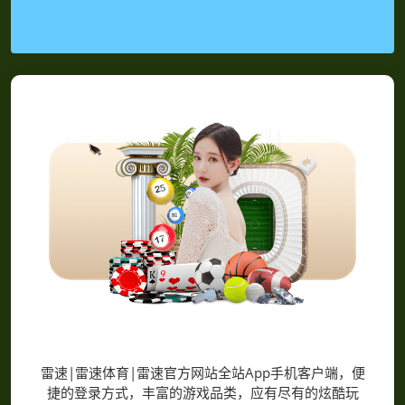
雷速|雷速体育|雷速官方网站全站App
雷速|雷速体育|雷速官方网站全站App手机客户端，便
捷的登录方式，丰富的游戏品类，应有尽有的炫酷玩