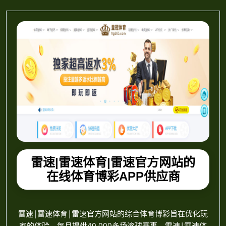
雷速|雷速体育|雷速官方网站的
在线体育博彩APP供应商
雷速|雷速体育|雷速官方网站的综合体育博彩旨在优化玩
家的体验，每月提供40,000多场滚球赛事。雷速|雷速体