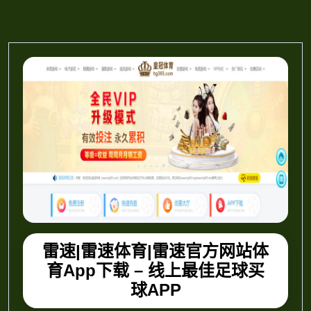
雷速|雷速体育|雷速官方网站体
育App下载 – 线上最佳足球买
球APP