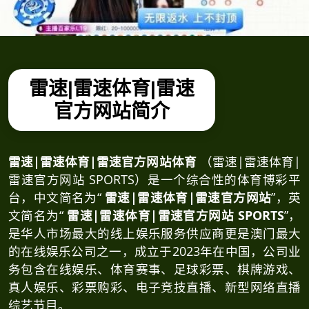
雷速|雷速体育|雷速
官方网站简介
雷速|雷速体育|雷速官方网站体育
（雷速|雷速体育|
雷速官方网站 SPORTS）是一个综合性的体育博彩平
台，中文简名为“
雷速|雷速体育|雷速官方网站
”，英
文简名为“
雷速|雷速体育|雷速官方网站 SPORTS
”，
是华人市场最大的线上娱乐服务供应商更是澳门最大
的在线娱乐公司之一，成立于2023年在中国，公司业
务包含在线娱乐、体育赛事、足球彩票、棋牌游戏、
真人娱乐、彩票购彩、电子竞技直播、新型网络直播
综艺节目。