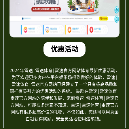
优惠活动
2024年雷速|雷速体育|雷速官方网站体育最新优惠活动，
为了欢迎更多客户在平台娱乐场得到做好的体验，雷速|
雷速体育|雷速官方网站已经建立了一个具有极高品质和
同样有吸引力的优惠活动的系统。 鼓励在雷速|雷速体育|
雷速官方网站的陪伴和发展，来到雷速|雷速体育|雷速官
方网站，可能很多玩家不知道，雷速|雷速体育|雷速官方
网站有很多超高价值的礼物，不仅如此，您还可以用真金
白银获得奖励，安全灵活地使用这笔钱。