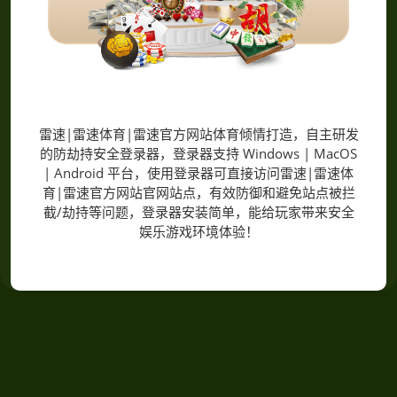
登录器
雷速|雷速体育|雷速官方网站体育倾情打造，自主研发
的防劫持安全登录器，登录器支持 Windows | MacOS
| Android 平台，使用登录器可直接访问雷速|雷速体
育|雷速官方网站官网站点，有效防御和避免站点被拦
截/劫持等问题，登录器安装简单，能给玩家带来安全
娱乐游戏环境体验！