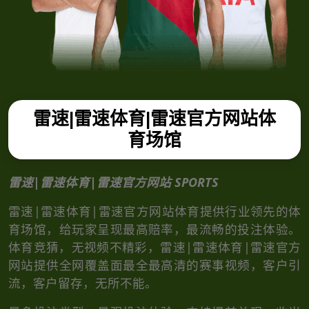
雷速|雷速体育|雷速官方网站体
育场馆
雷速|雷速体育|雷速官方网站 SPORTS
雷速|雷速体育|雷速官方网站体育提供行业领先的体
育场馆，给玩家呈现最高赔率，最流畅的投注体验。
体育竞猜，无视频不精彩，雷速|雷速体育|雷速官方
网站提供全网覆盖面最全最高清的赛事视频，客户引
流，客户留存，无所不能。