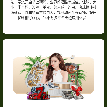
法，带您开启掌上精彩，业界前沿赔率最佳，让球、大
小、半全场、波胆、单双、总入球、连串、滚球投注秒
速确认，跳车结算丰俭由人；视频动画全程直播，娱乐
聊球相得益彰，24小时多平台无缝应用体验！
雷速|雷速体育|雷速官方网站棋牌App