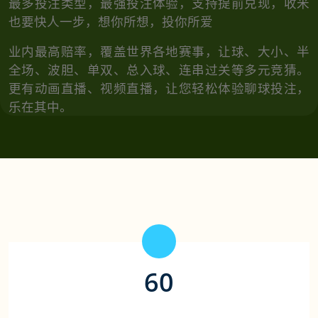
最多投注类型，最强投注体验，支持提前兑现，收米
也要快人一步，想你所想，投你所爱
业内最高赔率，覆盖世界各地赛事，让球、大小、半
全场、波胆、单双、总入球、连串过关等多元竞猜。
更有动画直播、视频直播，让您轻松体验聊球投注，
乐在其中。
60
平均存款时间（秒）