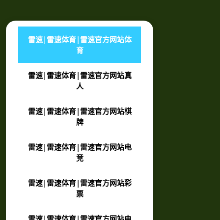
雷速|雷速体育|雷速官方网站体
育
雷速|雷速体育|雷速官方网站真
人
雷速|雷速体育|雷速官方网站棋
牌
雷速|雷速体育|雷速官方网站电
竞
雷速|雷速体育|雷速官方网站彩
票
雷速|雷速体育|雷速官方网站电